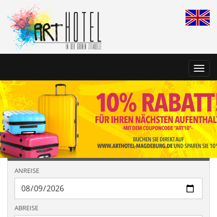
Toggl
navig
ANREISE
ABREISE